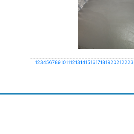
1
2
3
4
5
6
7
8
9
10
11
12
13
14
15
16
17
18
19
20
21
22
23