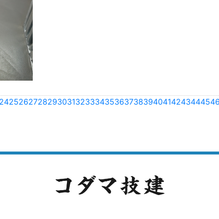
24
25
26
27
28
29
30
31
32
33
34
35
36
37
38
39
40
41
42
43
44
45
4